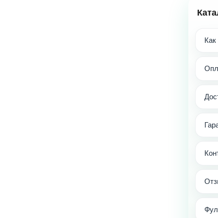
Ката
Как
Опл
Дос
Гар
Кон
Отз
Фул