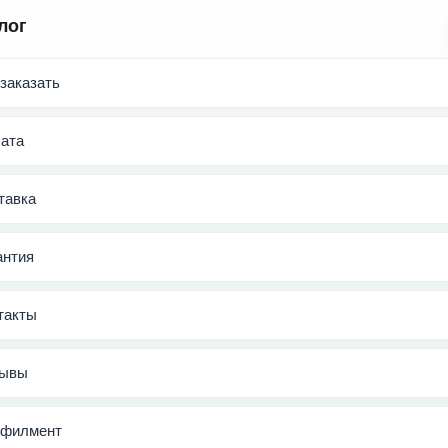
лог
 заказать
ата
тавка
антия
такты
ывы
филмент