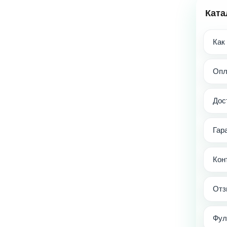
Ката
Как
Опл
Дос
Гар
Кон
Отз
Фул