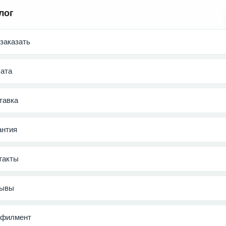
лог
 заказать
ата
тавка
антия
такты
ывы
филмент