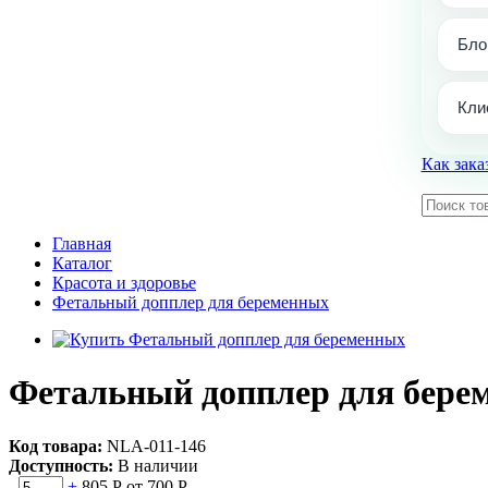
Бло
Кли
Как зака
Главная
Каталог
Красота и здоровье
Фетальный допплер для беременных
Фетальный допплер для бере
Код товара:
NLА-011-146
Доступность:
В наличии
-
+
805 Р
от 700 Р