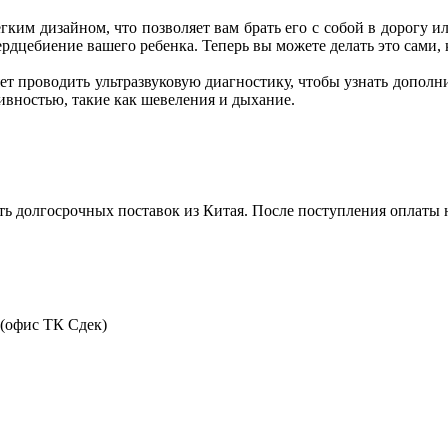
им дизайном, что позволяет вам брать его с собой в дорогу ил
дцебиение вашего ребенка. Теперь вы можете делать это сами, к
яет проводить ультразвуковую диагностику, чтобы узнать допо
тивностью, такие как шевеления и дыхание.
ть долгосрочных поставок из Китая. После поступления оплаты н
 (офис ТК Сдек)