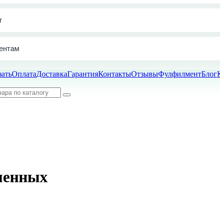
г
ентам
зать
Оплата
Доставка
Гарантия
Контакты
Отзывы
Фулфилмент
Блог
менных