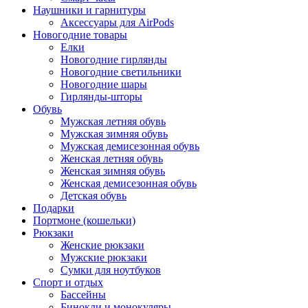
Наушники и гарнитуры
Аксессуары для AirPods
Новогодние товары
Елки
Новогодние гирлянды
Новогодние светильники
Новогодние шары
Гирлянды-шторы
Обувь
Мужская летняя обувь
Мужская зимняя обувь
Мужская демисезонная обувь
Женская летняя обувь
Женская зимняя обувь
Женская демисезонная обувь
Детская обувь
Подарки
Портмоне (кошельки)
Рюкзаки
Женские рюкзаки
Мужские рюкзаки
Сумки для ноутбуков
Спорт и отдых
Бассейны
Бинокли и монокуляры