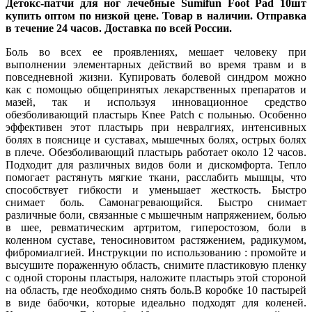
Детокс-патчи для ног лечебные Sumifun Foot Pad 10шт
купить оптом по низкой цене. Товар в наличии. Отправка
в течение 24 часов. Доставка по всей России.
Боль во всех ее проявлениях, мешает человеку при
выполнении элементарных действий во время травм и в
повседневной жизни. Купировать болевой синдром можно
как с помощью общепринятых лекарственных препаратов и
мазей, так и используя инновационное средство
обезболивающий пластырь Knee Patch с полынью. Особенно
эффективен этот пластырь при невралгиях, интенсивных
болях в пояснице и суставах, мышечных болях, острых болях
в плече. Обезболивающий пластырь работает около 12 часов.
Подходит для различных видов боли и дискомфорта. Тепло
помогает растянуть мягкие ткани, расслабить мышцы, что
способствует гибкости и уменьшает жесткость. Быстро
снимает боль. Самонагревающийся. Быстро снимает
различные боли, связанные с мышечным напряжением, болью
в шее, ревматическим артритом, гиперостозом, боли в
коленном суставе, теносиновитом растяжением, радикумом,
фибромиалгией. Инструкции по использованию : промойте и
высушите пораженную область, снимите пластиковую пленку
с одной стороны пластыря, наложите пластырь этой стороной
на область, где необходимо снять боль.В коробке 10 пастырей
в виде бабочки, которые идеально подходят для коленей.