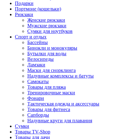
Подарки
Портмоне (кошельки)
Рюкзаки
Женские рюкзаки
Мужские рюкзаки
Сумки для ноутбуков
Спорт и отдых
Бассейны
Бинокли и монокуляры
Бутылки для воды
Велосипеды
Ламзаки
Маски для снорклинга
Надувные комплексы и батуты
Самокаты
Товары для пляжа
Тренировочные маски
Фонари
Тактическая одежда и аксессуары
Товары для фитнеса
Сапборды
Надувные круги для плавания
Сумки
Товары TV-Shop
Товары для дачи