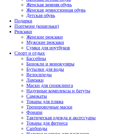
Женская зимняя обувь
Женская демисезонная обувь
Детская обувь
Подарки
Портмоне (кошельки)
Рюкзаки
Женские рюкзаки
Мужские рюкзаки
Сумки для ноутбуков
Спорт и отдых
Бассейны
Бинокли и монокуляры
Бутылки для воды
Велосипеды
Ламзаки
Маски для снорклинга
Надувные комплексы и батуты
Самокаты
Товары для пляжа
Тренировочные маски
Фонари
Тактическая одежда и аксессуары
Товары для фитнеса
Сапборды
Надувные круги для плавания