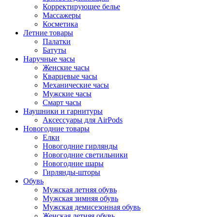
Корректирующее белье
Массажеры
Косметика
Летние товары
Палатки
Батуты
Наручные часы
Женские часы
Кварцевые часы
Механические часы
Мужские часы
Смарт часы
Наушники и гарнитуры
Аксессуары для AirPods
Новогодние товары
Елки
Новогодние гирлянды
Новогодние светильники
Новогодние шары
Гирлянды-шторы
Обувь
Мужская летняя обувь
Мужская зимняя обувь
Мужская демисезонная обувь
Женская летняя обувь