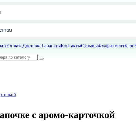
г
ентам
зать
Оплата
Доставка
Гарантия
Контакты
Отзывы
Фулфилмент
Блог
апочке с аромо-карточкой