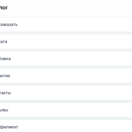
лог
 заказать
ата
тавка
антия
такты
ывы
филмент