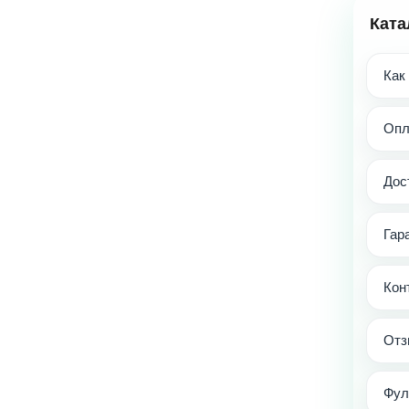
Ката
Как
Опл
Дос
Гар
Кон
Отз
Фул