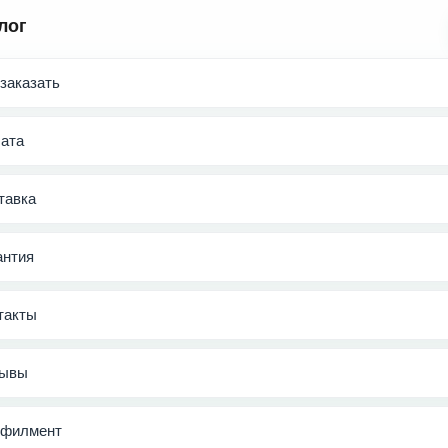
лог
 заказать
ата
тавка
антия
такты
ывы
филмент