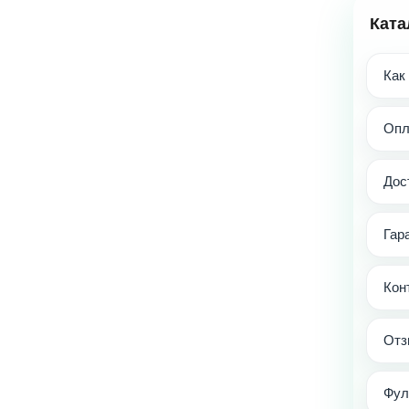
Ката
Как
Опл
Дос
Гар
Кон
Отз
Фул