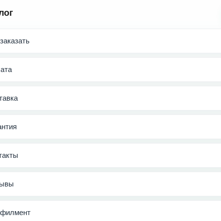
лог
 заказать
ата
тавка
антия
такты
ывы
филмент