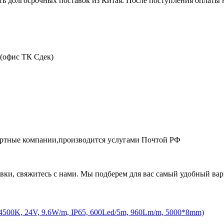
ть долгосрочных поставок из Китая. После поступления оплаты н
 (офис ТК Сдек)
портные компании,производится услугами Почтой РФ
авки, свяжитесь с нами. Мы подберем для вас самый удобный вар