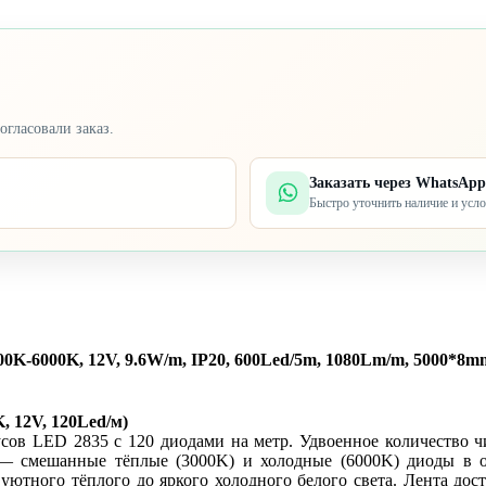
огласовали заказ.
Заказать через WhatsApp
Быстро уточнить наличие и усл
K-6000K, 12V, 9.6W/m, IP20, 600Led/5m, 1080Lm/m, 5000*8m
 12V, 120Led/м)
усов LED 2835 с 120 диодами на метр. Удвоенное количество 
— смешанные тёплые (3000K) и холодные (6000K) диоды в од
уютного тёплого до яркого холодного белого света. Лента дос