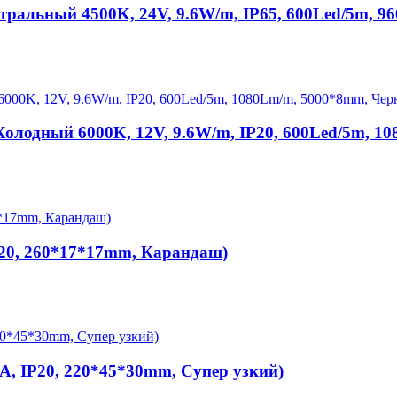
ральный 4500K, 24V, 9.6W/m, IP65, 600Led/5m, 
лодный 6000K, 12V, 9.6W/m, IP20, 600Led/5m, 10
P20, 260*17*17mm, Карандаш)
A, IP20, 220*45*30mm, Супер узкий)