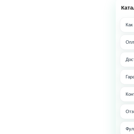
Ката
Как
Опл
Дос
Гар
Кон
Отз
Фул