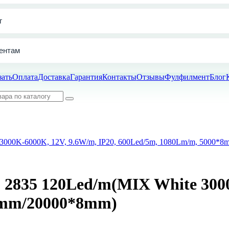
г
ентам
зать
Оплата
Доставка
Гарантия
Контакты
Отзывы
Фулфилмент
Блог
3000K-6000K, 12V, 9.6W/m, IP20, 600Led/5m, 1080Lm/m, 5000*
2835 120Led/m(MIX White 3000
8mm/20000*8mm)