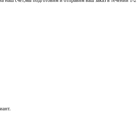
а наш счет,мы подготовим и отправим ваш заказ в течении 1-2
иант.