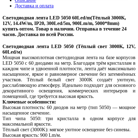
Описание
Доставка и оплата
Светодиодная лента LED 5050 60Led/m(Тёплый 3000K,
12V, 14.4W/m, IP20, 300Led/5m, 900Lm/m, 5000*8mm)
купить оптом. Товар в наличии. Отправка в течение 24
часов. Доставка по всей России.
Светодиодная лента LED 5050 (Тёплый свет 3000K, 12V,
60Led/м)
Мощная высокоплотная светодиодная лента на базе корпусов
LED 5050 с 60 диодами на метр. Благодаря трём кристаллам в
каждом чипе и удвоенной плотности, лента даёт максимально
насыщенное, яркое и равномерное свечение без затемнённых
участков. Тёплый белый свет 3000K создаёт уютную,
расслабляющую атмосферу. Идеально подходит для основного
декоративного освещения, коммерческих интерьеров и
помещений, где требуется высокая яркость.
Ключевые особенности:
Высокая плотность: 60 диодов на метр (тип 5050) — мощное
насыщенное свечение.
Тип чипа 5050: три кристалла в одном корпусе для
максимальной яркости.
Тёплый свет (3000K): мягкое уютное освещение без синевы.
Высокая яркость: 900 Lm/м.