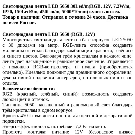
Светодиодная лента LED 5050 30Led/m(RGB, 12V, 7.2W/m,
IP20, 150Led/5m, 450Lm/m, 5000*10mm) купить оптом.
Товар в наличии. Отправка в течение 24 часов. Доставка
по всей России.
Светодиодная лента LED 5050 (RGB, 12V)
Многоцветная светодиодная лента на базе корпусов LED 5050
с 30 диодами на метр. RGB-лента способна создавать
миллионы оттенков благодаря комбинации красного, зелёного
и синего цветов. Благодаря трём кристаллам в каждом чипе,
лента даёт насыщенное и равномерное свечение. Управляется
с помощью RGB-контроллера и пульта (приобретаются
отдельно). Идеально подходит для праздничного оформления,
декоративной подсветки интерьеров, потолочных ниш и зон
отдыха.
Ключевые особенности:
RGB (красный, зелёный, синий): возможность создавать
любой цвет и оттенок.
Тип чипа 5050: насыщенный и равномерный свет благодаря
трём кристаллам в одном корпусе.
Яркость 450 Lm/м: достаточно для акцентной и декоративной
подсветки.
Энергоэффективность: потребляет 7,2 Вт на метр.
Простота монтажа: питание 12V (безопасное низкое