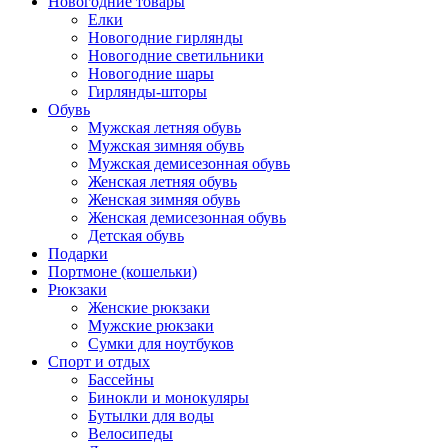
Новогодние товары
Елки
Новогодние гирлянды
Новогодние светильники
Новогодние шары
Гирлянды-шторы
Обувь
Мужская летняя обувь
Мужская зимняя обувь
Мужская демисезонная обувь
Женская летняя обувь
Женская зимняя обувь
Женская демисезонная обувь
Детская обувь
Подарки
Портмоне (кошельки)
Рюкзаки
Женские рюкзаки
Мужские рюкзаки
Сумки для ноутбуков
Спорт и отдых
Бассейны
Бинокли и монокуляры
Бутылки для воды
Велосипеды