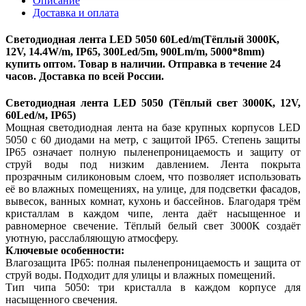
Описание
Доставка и оплата
Светодиодная лента LED 5050 60Led/m(Тёплый 3000K,
12V, 14.4W/m, IP65, 300Led/5m, 900Lm/m, 5000*8mm)
купить оптом. Товар в наличии. Отправка в течение 24
часов. Доставка по всей России.
Светодиодная лента LED 5050 (Тёплый свет 3000K, 12V,
60Led/м, IP65)
Мощная светодиодная лента на базе крупных корпусов LED
5050 с 60 диодами на метр, с защитой IP65. Степень защиты
IP65 означает полную пыленепроницаемость и защиту от
струй воды под низким давлением. Лента покрыта
прозрачным силиконовым слоем, что позволяет использовать
её во влажных помещениях, на улице, для подсветки фасадов,
вывесок, ванных комнат, кухонь и бассейнов. Благодаря трём
кристаллам в каждом чипе, лента даёт насыщенное и
равномерное свечение. Тёплый белый свет 3000K создаёт
уютную, расслабляющую атмосферу.
Ключевые особенности:
Влагозащита IP65: полная пыленепроницаемость и защита от
струй воды. Подходит для улицы и влажных помещений.
Тип чипа 5050: три кристалла в каждом корпусе для
насыщенного свечения.