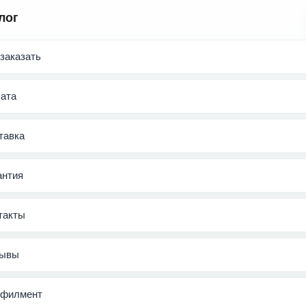
лог
 заказать
ата
тавка
антия
такты
ывы
филмент