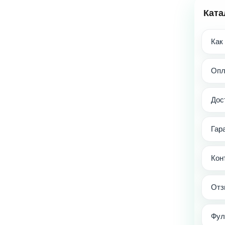
Ката
Как
Опл
Дос
Гар
Кон
Отз
Фул