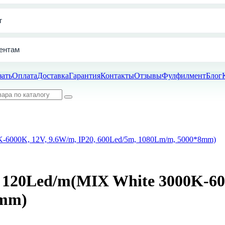
г
ентам
зать
Оплата
Доставка
Гарантия
Контакты
Отзывы
Фулфилмент
Блог
-6000K, 12V, 9.6W/m, IP20, 600Led/5m, 1080Lm/m, 5000*8mm)
120Led/m(MIX White 3000K-600
8mm)