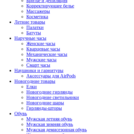
Бритье и депиляция
Корректирующее белье
Массажеры
Косметика
Летние товары
Палатки
Батуты
Наручные часы
Женские часы
Кварцевые часы
Механические часы
Мужские часы
Смарт часы
Наушники и гарнитуры
Аксессуары для AirPods
Новогодние товары
Елки
Новогодние гирлянды
Новогодние светильники
Новогодние шары
Гирлянды-шторы
Обувь
Мужская летняя обувь
Мужская зимняя обувь
Мужская демисезонная обувь