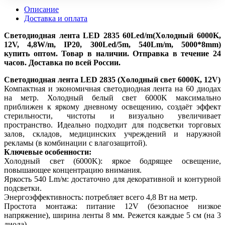
Описание
Доставка и оплата
Светодиодная лента LED 2835 60Led/m(Холодный 6000K,
12V, 4,8W/m, IP20, 300Led/5m, 540Lm/m, 5000*8mm)
купить оптом. Товар в наличии. Отправка в течение 24
часов. Доставка по всей России.
Светодиодная лента LED 2835 (Холодный свет 6000K, 12V)
Компактная и экономичная светодиодная лента на 60 диодах
на метр. Холодный белый свет 6000K максимально
приближен к яркому дневному освещению, создаёт эффект
стерильности, чистоты и визуально увеличивает
пространство. Идеально подходит для подсветки торговых
залов, складов, медицинских учреждений и наружной
рекламы (в комбинации с влагозащитой).
Ключевые особенности:
Холодный свет (6000K): яркое бодрящее освещение,
повышающее концентрацию внимания.
Яркость 540 Lm/м: достаточно для декоративной и контурной
подсветки.
Энергоэффективность: потребляет всего 4,8 Вт на метр.
Простота монтажа: питание 12V (безопасное низкое
напряжение), ширина ленты 8 мм. Режется каждые 5 см (на 3
диода).