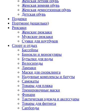
Женская летняя обувь
Женская зимняя обувь
Женская демисезонная обувь
Детская обувь
Подарки
Портмоне (кошельки)
Рюкзаки
Женские рюкзаки
Мужские рюкзаки
Сумки для ноутбуков
Спорт и отдых
Бассейны
Бинокли и монокуляры
Бутылки для воды
Велосипеды
Ламзаки
Маски для снорклинга
Надувные комплексы и батуты
Самокаты
Товары для пляжа
Тренировочные маски
Фонари
Тактическая одежда и аксессуары
Товары для фитнеса
Сапборды