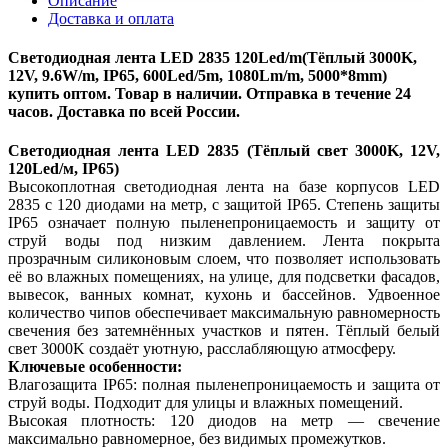
Описание
Доставка и оплата
Светодиодная лента LED 2835 120Led/m(Тёплый 3000K,
12V, 9.6W/m, IP65, 600Led/5m, 1080Lm/m, 5000*8mm)
купить оптом. Товар в наличии. Отправка в течение 24
часов. Доставка по всей России.
Светодиодная лента LED 2835 (Тёплый свет 3000K, 12V,
120Led/м, IP65)
Высокоплотная светодиодная лента на базе корпусов LED
2835 с 120 диодами на метр, с защитой IP65. Степень защиты
IP65 означает полную пыленепроницаемость и защиту от
струй воды под низким давлением. Лента покрыта
прозрачным силиконовым слоем, что позволяет использовать
её во влажных помещениях, на улице, для подсветки фасадов,
вывесок, ванных комнат, кухонь и бассейнов. Удвоенное
количество чипов обеспечивает максимальную равномерность
свечения без затемнённых участков и пятен. Тёплый белый
свет 3000K создаёт уютную, расслабляющую атмосферу.
Ключевые особенности:
Влагозащита IP65: полная пыленепроницаемость и защита от
струй воды. Подходит для улицы и влажных помещений.
Высокая плотность: 120 диодов на метр — свечение
максимально равномерное, без видимых промежутков.