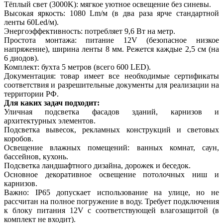
Тёплый свет (3000K): мягкое уютное освещение без синевы.
Высокая яркость: 1080 Lm/м (в два раза ярче стандартной
ленты 60Led/м).
Энергоэффективность: потребляет 9,6 Вт на метр.
Простота монтажа: питание 12V (безопасное низкое
напряжение), ширина ленты 8 мм. Режется каждые 2,5 см (на
6 диодов).
Комплект: бухта 5 метров (всего 600 LED).
Документация: товар имеет все необходимые сертификаты
соответствия и разрешительные документы для реализации на
территории РФ.
Для каких задач подходит:
Уличная подсветка фасадов зданий, карнизов и
архитектурных элементов.
Подсветка вывесок, рекламных конструкций и световых
коробов.
Освещение влажных помещений: ванных комнат, саун,
бассейнов, кухонь.
Подсветка ландшафтного дизайна, дорожек и беседок.
Основное декоративное освещение потолочных ниш и
карнизов.
Важно: IP65 допускает использование на улице, но не
рассчитан на полное погружение в воду. Требует подключения
к блоку питания 12V с соответствующей влагозащитой (в
комплект не входит).