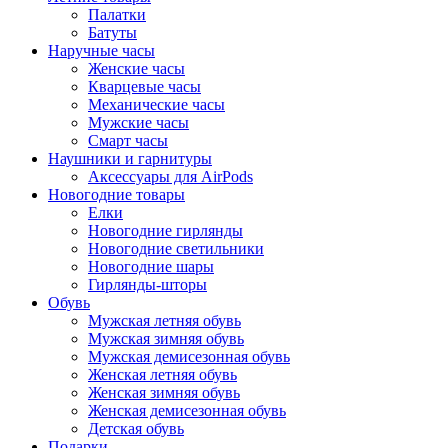
Палатки
Батуты
Наручные часы
Женские часы
Кварцевые часы
Механические часы
Мужские часы
Смарт часы
Наушники и гарнитуры
Аксессуары для AirPods
Новогодние товары
Елки
Новогодние гирлянды
Новогодние светильники
Новогодние шары
Гирлянды-шторы
Обувь
Мужская летняя обувь
Мужская зимняя обувь
Мужская демисезонная обувь
Женская летняя обувь
Женская зимняя обувь
Женская демисезонная обувь
Детская обувь
Подарки