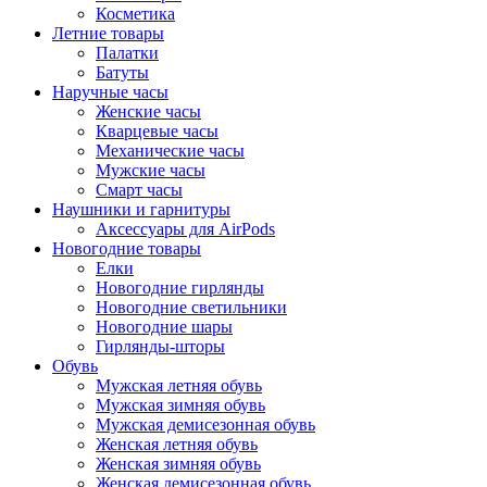
Косметика
Летние товары
Палатки
Батуты
Наручные часы
Женские часы
Кварцевые часы
Механические часы
Мужские часы
Смарт часы
Наушники и гарнитуры
Аксессуары для AirPods
Новогодние товары
Елки
Новогодние гирлянды
Новогодние светильники
Новогодние шары
Гирлянды-шторы
Обувь
Мужская летняя обувь
Мужская зимняя обувь
Мужская демисезонная обувь
Женская летняя обувь
Женская зимняя обувь
Женская демисезонная обувь