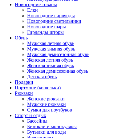
Новогодние товары
Елки
Новогодние гирлянды
Новогодние светильники
Новогодние шары
Гирлянды-шторы
Обувь
Мужская летняя обувь
Мужская зимняя обувь
Мужская демисезонная обувь
Женская летняя обувь
Женская зимняя обувь
Женская демисезонная обувь
Детская обувь
Подарки
Портмоне (кошельки)
Рюкзаки
Женские рюкзаки
Мужские рюкзаки
Сумки для ноутбуков
Спорт и отдых
Бассейны
Бинокли и монокуляры
Бутылки для воды
Велосипеды