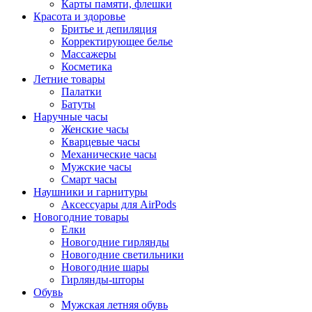
Карты памяти, флешки
Красота и здоровье
Бритье и депиляция
Корректирующее белье
Массажеры
Косметика
Летние товары
Палатки
Батуты
Наручные часы
Женские часы
Кварцевые часы
Механические часы
Мужские часы
Смарт часы
Наушники и гарнитуры
Аксессуары для AirPods
Новогодние товары
Елки
Новогодние гирлянды
Новогодние светильники
Новогодние шары
Гирлянды-шторы
Обувь
Мужская летняя обувь