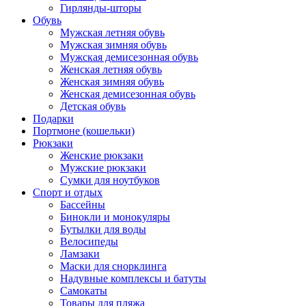
Гирлянды-шторы
Обувь
Мужская летняя обувь
Мужская зимняя обувь
Мужская демисезонная обувь
Женская летняя обувь
Женская зимняя обувь
Женская демисезонная обувь
Детская обувь
Подарки
Портмоне (кошельки)
Рюкзаки
Женские рюкзаки
Мужские рюкзаки
Сумки для ноутбуков
Спорт и отдых
Бассейны
Бинокли и монокуляры
Бутылки для воды
Велосипеды
Ламзаки
Маски для снорклинга
Надувные комплексы и батуты
Самокаты
Товары для пляжа