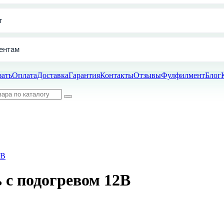
г
ентам
зать
Оплата
Доставка
Гарантия
Контакты
Отзывы
Фулфилмент
Блог
 с подогревом 12В