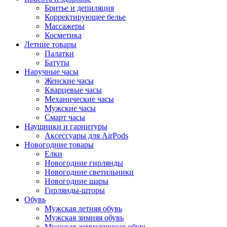
Бритье и депиляция
Корректирующее белье
Массажеры
Косметика
Летние товары
Палатки
Батуты
Наручные часы
Женские часы
Кварцевые часы
Механические часы
Мужские часы
Смарт часы
Наушники и гарнитуры
Аксессуары для AirPods
Новогодние товары
Елки
Новогодние гирлянды
Новогодние светильники
Новогодние шары
Гирлянды-шторы
Обувь
Мужская летняя обувь
Мужская зимняя обувь
Мужская демисезонная обувь