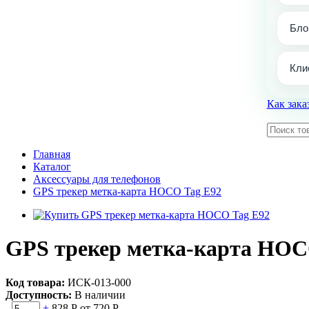
Бло
Кли
Как зака
Главная
Каталог
Аксессуары для телефонов
GPS трекер метка-карта HOCO Tag E92
GPS трекер метка-карта HOC
Код товара:
ИСК-013-000
Доступность:
В наличии
-
+
828 Р
от 720 Р