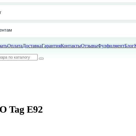
г
ентам
зать
Оплата
Доставка
Гарантия
Контакты
Отзывы
Фулфилмент
Блог
O Tag E92