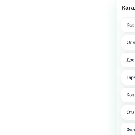
Ката
Как
Опл
Дос
Гар
Кон
Отз
Фул