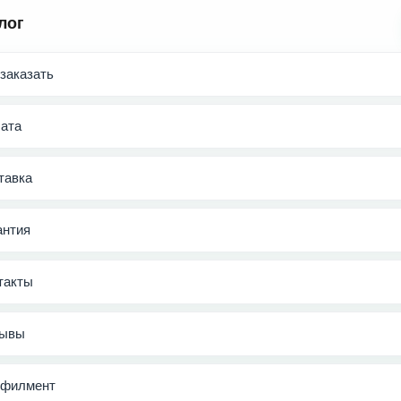
лог
 заказать
ата
тавка
антия
такты
ывы
филмент