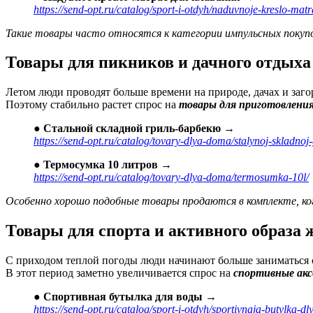
https://send-opt.ru/catalog/sport-i-otdyh/naduvnoje-kreslo-matr
Такие товары часто относятся к категории импульсных покупо
Товары для пикников и дачного отдыха
Летом люди проводят больше времени на природе, дачах и заго
Поэтому стабильно растет спрос на
товары для приготовления
●
Стальной складной гриль-барбекю →
https://send-opt.ru/catalog/tovary-dlya-doma/stalynoj-skladnoj
●
Термосумка 10 литров →
https://send-opt.ru/catalog/tovary-dlya-doma/termosumka-10l/
Особенно хорошо подобные товары продаются в комплекте, ког
Товары для спорта и активного образа 
С приходом теплой погоды люди начинают больше заниматься с
В этот период заметно увеличивается спрос на
спортивные акс
●
Спортивная бутылка для воды →
https://send-opt.ru/catalog/sport-i-otdyh/sportivnaja-butylka-dl