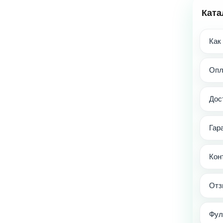
Ката
Как
Опл
Дос
Гар
Кон
Отз
Фул