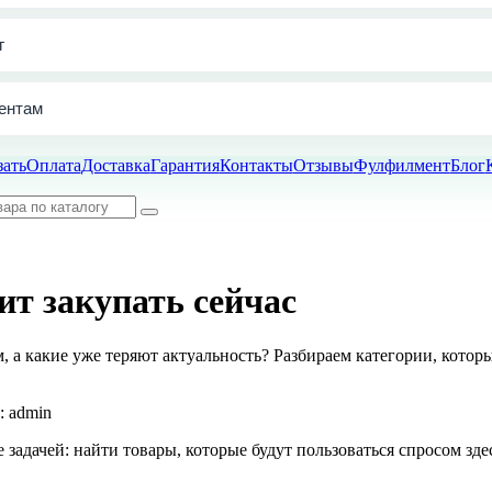
г
ентам
зать
Оплата
Доставка
Гарантия
Контакты
Отзывы
Фулфилмент
Блог
ит закупать сейчас
, а какие уже теряют актуальность? Разбираем категории, котор
: admin
адачей: найти товары, которые будут пользоваться спросом здесь