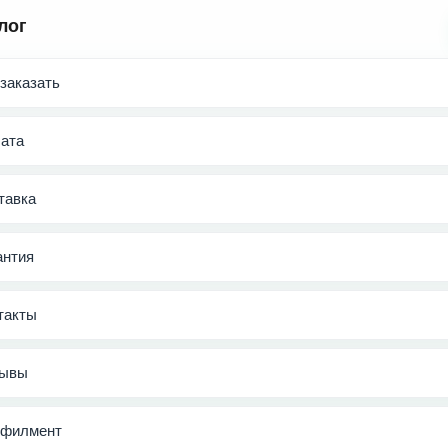
лог
 заказать
ата
тавка
антия
такты
ывы
филмент