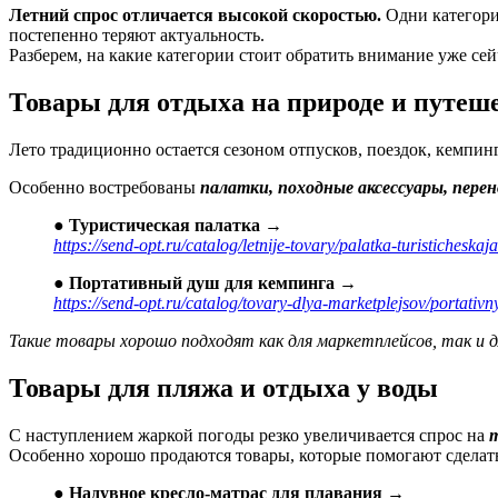
Летний спрос отличается высокой скоростью.
Одни категории
постепенно теряют актуальность.
Разберем, на какие категории стоит обратить внимание уже сей
Товары для отдыха на природе и путеш
Лето традиционно остается сезоном отпусков, поездок, кемпи
Особенно востребованы
палатки, походные аксессуары, пере
●
Туристическая палатка →
https://send-opt.ru/catalog/letnije-tovary/palatka-turisticheska
●
Портативный душ для кемпинга →
https://send-opt.ru/catalog/tovary-dlya-marketplejsov/portativ
Такие товары хорошо подходят как для маркетплейсов, так и 
Товары для пляжа и отдыха у воды
С наступлением жаркой погоды резко увеличивается спрос на
т
Особенно хорошо продаются товары, которые помогают сделат
●
Надувное кресло-матрас для плавания →